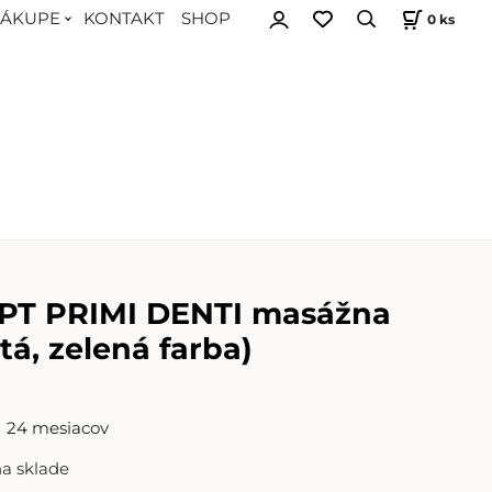
NÁKUPE
KONTAKT
SHOP
0
ks
T PRIMI DENTI masážna
ltá, zelená farba)
24 mesiacov
na sklade