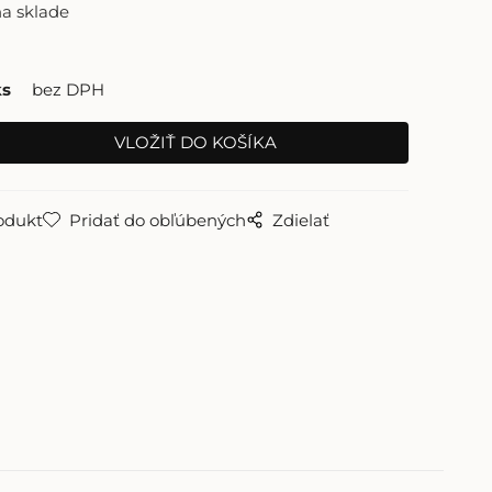
na sklade
ks
bez DPH
odukt
Pridať do obľúbených
Zdielať